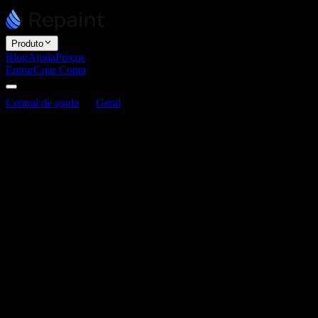
Produto
Blog
Ajuda
Preços
Entrar
Criar Conta
Central de ajuda
Geral
O Repaint é uma ferramenta de progra
O Repaint é uma ferramenta de programa
Última atualização: 3 de junho de 2026
O Repaint é um agente de IA que cria sites escrevendo código real. 
nunca vê ou mexe no código, e não precisa saber programar para usar
O Repaint gera código por baixo dos panos
Todo site no Repaint é um site real com código personalizado. Quando
seu site na própria infraestrutura, então o código gerado é o mesmo có
Como o Repaint cuida de tudo de ponta a ponta, desde a geração do có
possa se concentrar no que seu site diz e como ele parece, não no cód