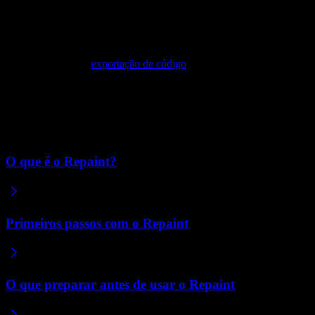
O Repaint não é feito para programadores
O Repaint não oferece acesso de baixo nível ao código-fonte do seu 
oferece atualmente
exportação de código
. O código é abstraído para q
Se você é um desenvolvedor que quer escrever ou editar código manua
como Codex, Cursor ou Claude Code, que oferecem controle direto so
Artigos relacionados
O que é o Repaint?
Primeiros passos com o Repaint
O que preparar antes de usar o Repaint