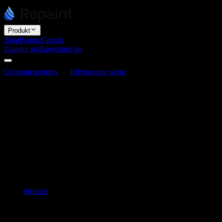
Produkt
Blog
Pomoc
Cennik
Zaloguj się
Zarejestruj się
Centrum pomocy
Edytowanie stron
Czy mogę zbudować sklep 
Czy mogę zbudować sklep internetowy w 
Ostatnia aktualizacja: 3 czerwca 2026
Możesz użyć Repaint do zbudowania strony marketingowej dla sklepu, 
platforma do prowadzenia sklepu z płatnościami, stanami magazynow
Jeśli chcesz sprzedawać, masz kilka opcji:
Przekieruj na inną platformę.
Wyślij klientów do kasy, którą
Osadź sklep lub kasę.
Jeśli twoja platforma sprzedażowa udos
element
.
Użyj strony jako witryny marketingowej.
Zrezygnuj ze sprze
w celu dokonania zakupu.