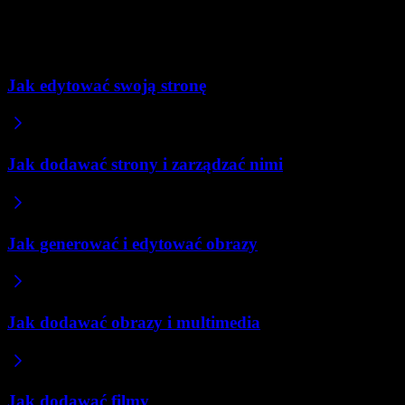
Jeśli potrzebujesz kompleksowej platformy e-commerce, która obsług
Powiązane artykuły
Jak edytować swoją stronę
Jak dodawać strony i zarządzać nimi
Jak generować i edytować obrazy
Jak dodawać obrazy i multimedia
Jak dodawać filmy