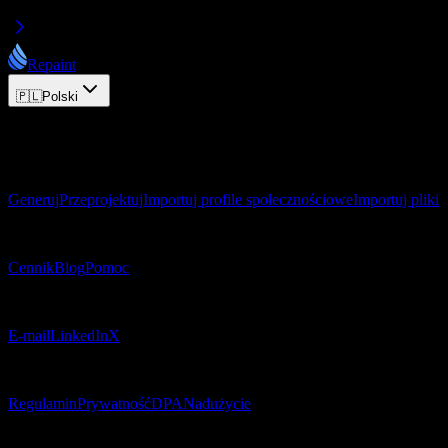
Repaint
🇵🇱
Polski
© 2026 Repaint. Wszelkie prawa zastrzeżone.
Produkt
Generuj
Przeprojektuj
Importuj profile społecznościowe
Importuj pliki
Zasoby
Cennik
Blog
Pomoc
Kontakt
E-mail
LinkedIn
X
Prawne
Regulamin
Prywatność
DPA
Nadużycie
© 2026 Repaint. Wszelkie prawa zastrzeżone.