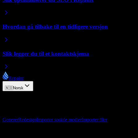
Hvordan gå tilbake til en tidligere versjon
Slik legger du til et kontaktskjema
Repaint
🇳🇴
Norsk
© 2026 Repaint. Alle rettigheter forbeholdt.
Produkt
Generer
Redesign
Importer sosiale medier
Importer filer
Ressurser