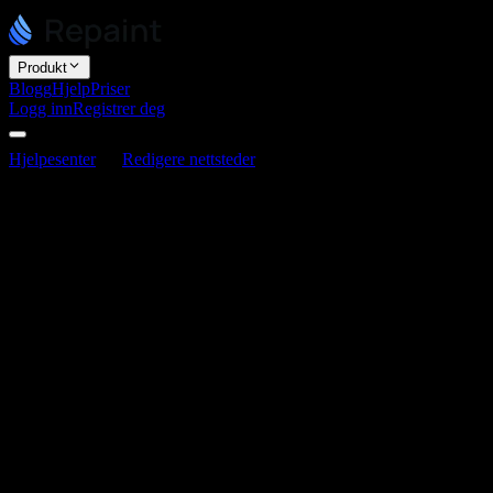
Produkt
Blogg
Hjelp
Priser
Logg inn
Registrer deg
Hjelpesenter
Redigere nettsteder
Kan jeg bygge en nettbutikk
med Repaint?
Kan jeg bygge en nettbutikk med
Repaint?
Sist oppdatert 3. juni 2026
Du kan bruke Repaint til å bygge en markedsføringsside for en
butikk, men det håndterer ikke handelsbackenden som behandler
transaksjoner. Repaint bygger og hoster nettstedet ditt. Det er ikke
en komplett plattform for å drive en butikk med betalinger, varelager
og kasse.
Hvis du vil selge, har du noen alternativer: