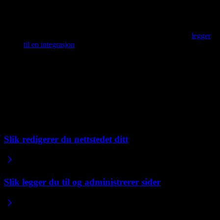
Lenk til en annen plattform.
Send kunder til en kasse du
driver et annet sted, som Shopify, Amazon, Etsy eller eBay.
Integrer en butikk eller kasse.
Hvis salgsplattformen din gir
deg en integrasjonskode, kan du legge til handlekurven eller
kjøpsknapper direkte på nettstedet ditt. Se hvordan du
legger
til en integrasjon
.
Bruk det som en markedsføringsside.
Hopp over salg på
selve nettstedet og bruk det til å skaffe leads, slik at besøkende
kan se seg rundt og kontakte deg for å gjøre et kjøp.
Hvis du vil ha en komplett e-handelsplattform som håndterer
betalinger og varelager for deg, er ikke Repaint et godt valg i dag.
Relaterte artikler
Slik redigerer du nettstedet ditt
Slik legger du til og administrerer sider