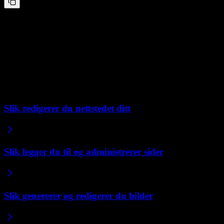
Legg til et skjema fra et annet verktøy
“
Legg til denne Typeform-undersøkelsen på Kontakt-siden: [lim inn
kode]
”
Repaint kan bygge inn nesten hva som helst som gir deg en
innebyggingskode.
Relaterte artikler
Slik redigerer du nettstedet ditt
Slik legger du til og administrerer sider
Slik genererer og redigerer du bilder