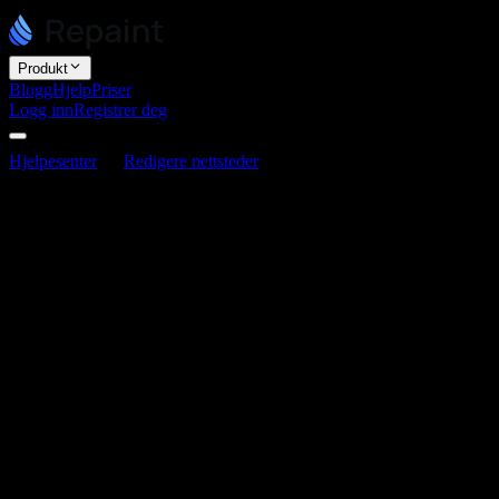
Produkt
Blogg
Hjelp
Priser
Logg inn
Registrer deg
Hjelpesenter
Redigere nettsteder
Slik legger du til
innbygginger
Slik legger du til innbygginger
Sist oppdatert 3. juni 2026
Du legger til innbygginger ved å gi Repaint innebyggingskoden. De
fleste tredjepartsverktøy, som bookingkalendere, kart, sosiale feeder
og skjemaer, gir deg et kodesnippet å bygge inn. Lim det inn i
chatten, så kan Repaint legge det til på nettstedet ditt.
Slik legger du til en innbygging
Hvis et verktøy gir deg en innebyggingskode, tar det noen sekunder
å legge den til: