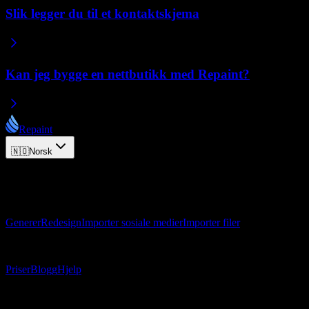
Slik legger du til et kontaktskjema
Kan jeg bygge en nettbutikk med Repaint?
Repaint
🇳🇴
Norsk
© 2026 Repaint. Alle rettigheter forbeholdt.
Produkt
Generer
Redesign
Importer sosiale medier
Importer filer
Ressurser
Priser
Blogg
Hjelp
Kontakt