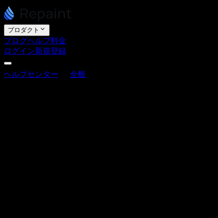
プロダクト
ブログ
ヘルプ
料金
ログイン
新規登録
ヘルプセンター
全般
ウェブサイトのコードをエクスポ
ートできますか？
ウェブサイトのコードをエクスポート
できますか？
最終更新日 2026年6月3日
Repaint は現在、コードエクスポート機能を提供していませ
ん。私たちは、エンドツーエンドの体験を求める方向けに最
高の AI ウェブサイトビルダーを構築することに注力してい
ます。コードやインフラを自分で管理したい方を対象とした
ツールではありません。