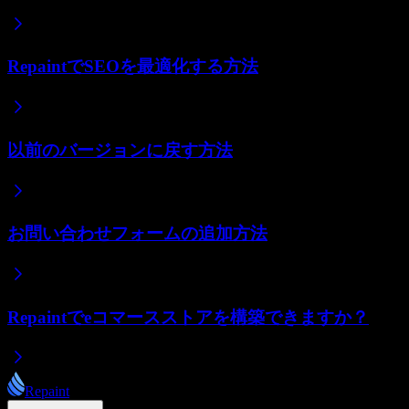
RepaintでSEOを最適化する方法
以前のバージョンに戻す方法
お問い合わせフォームの追加方法
Repaintでeコマースストアを構築できますか？
Repaint