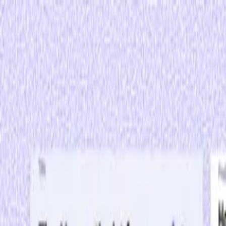
プロダクト
ブログ
ヘルプ
料金
ログイン
新規登録
AIであらゆるPDFをウェブサイトに
PDFからカスタムサイトを生成し、AIとチャットして仕上
PDFをアップロード