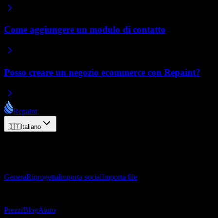
Come aggiungere un modulo di contatto
Posso creare un negozio ecommerce con Repaint?
Repaint
🇮🇹
Italiano
© 2026 Repaint. Tutti i diritti riservati.
Prodotto
Genera
Riprogetta
Importa social
Importa file
Risorse
Prezzi
Blog
Aiuto