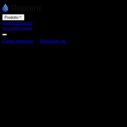
Prodotto
Blog
Aiuto
Prezzi
Accedi
Registrati
Centro assistenza
Modificare siti
Come aggiungere e gestire le
pagine
Come aggiungere e gestire le pagine
Ultimo aggiornamento: 3 giugno 2026
Aggiungi e gestisci le pagine chiedendo all'AI. Dì a Repaint quale
pagina vuoi, e la crea, la aggiunge alla tua navigazione e la collega
al resto del sito. Lo stesso vale per rinominare, riordinare o
rimuovere le pagine.
Come aggiornare le tue pagine
Aggiornare le pagine funziona come qualsiasi altra modifica.
Descrivi nella chat il cambiamento che vuoi: