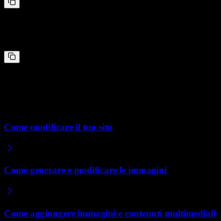
Rinomina e riordina le pagine
“
Rinomina la pagina Lavori in Portfolio e spostala prima della
pagina Chi siamo nel menu.
”
Elimina una pagina
“
Elimina la pagina FAQ e rimuovila dal menu.
”
Articoli correlati
Come modificare il tuo sito
Come generare e modificare le immagini
Come aggiungere immagini e contenuti multimediali