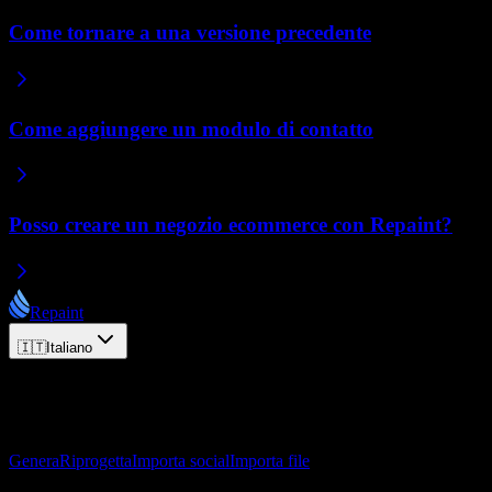
Come tornare a una versione precedente
Come aggiungere un modulo di contatto
Posso creare un negozio ecommerce con Repaint?
Repaint
🇮🇹
Italiano
© 2026 Repaint. Tutti i diritti riservati.
Prodotto
Genera
Riprogetta
Importa social
Importa file