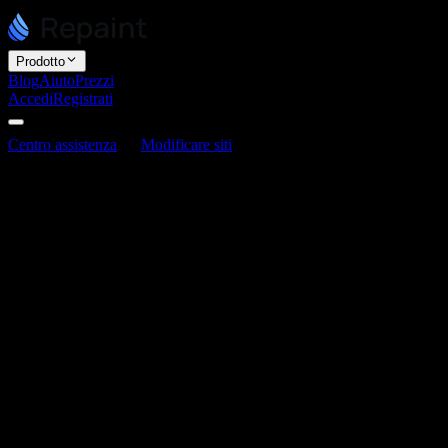
Prodotto
Blog
Aiuto
Prezzi
Accedi
Registrati
Centro assistenza
Modificare siti
Come ottimizzare la SEO in
Repaint
Come ottimizzare la SEO in Repaint
Ultimo aggiornamento: 3 giugno 2026
L'AI è ottima per impostare le basi tecniche della SEO. Repaint può
gestire il lavoro di fondamenta che aiuta i motori di ricerca a trovare,
leggere e classificare il tuo sito, così parti da una base solida senza
dover conoscere i dettagli tecnici.
Cosa può fare Repaint per te
Repaint può impostare la tua SEO tecnica e aiutarti a scrivere i
contenuti. Basta chiedere: può dare a ogni pagina un titolo e una