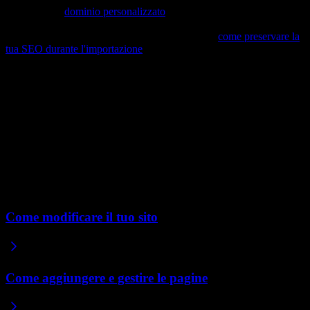
Collegare un
dominio personalizzato
aiuta il tuo sito a costruire
autorità nel tempo, invece di vivere su un sottodominio condiviso.
Se stai spostando un sito esistente, guarda anche
come preservare la
tua SEO durante l'importazione
.
Come monitorare il traffico SEO
Una volta che il tuo sito è online, collegalo a Google Search
Console per monitorare la tua SEO. Ti permette di inviare la
sitemap, verificare che Google possa scansionare le tue pagine e
vedere quali ricerche portano le persone al tuo sito. È il modo
migliore per tenere sotto controllo le prestazioni SEO nel tempo.
Articoli correlati
Come modificare il tuo sito
Come aggiungere e gestire le pagine