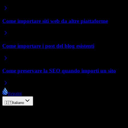
Come importare siti web da altre piattaforme
Come importare i post del blog esistenti
Come preservare la SEO quando importi un sito
Repaint
🇮🇹
Italiano
© 2026 Repaint. Tutti i diritti riservati.
Prodotto