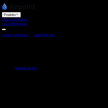
Prodotto
Blog
Aiuto
Prezzi
Accedi
Registrati
Centro assistenza
Importare siti
Perché il sito importato non è
corretto?
Perché il sito importato non è corretto?
Ultimo aggiornamento: 3 giugno 2026
Quando
importi un sito
, Repaint lo ricrea analizzando le tue pagine e
ricostruendole, invece di copiare i file originali. Poiché si tratta di un
processo di reverse engineering del tuo sito, alcuni dettagli vanno
inevitabilmente persi. È normale, non significa che qualcosa sia
rotto, e la maggior parte dei problemi si risolve rapidamente.
Alcune cause comuni per cui un'importazione appare imperfetta o
incompleta:
Piccole differenze visive.
Repaint ricostruisce il layout da ciò