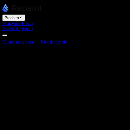
Prodotto
Blog
Aiuto
Prezzi
Accedi
Registrati
Centro assistenza
Modificare siti
Posso creare un negozio
ecommerce con Repaint?
Posso creare un negozio ecommerce con
Repaint?
Ultimo aggiornamento: 3 giugno 2026
Puoi usare Repaint per costruire un sito di marketing per un negozio,
ma non gestisce il backend commerciale che elabora le transazioni.
Repaint costruisce e ospita il tuo sito. Non è una piattaforma
completa per gestire un negozio con pagamenti, inventario e cassa.
Se vuoi vendere, hai alcune opzioni:
Collega a un'altra piattaforma.
Indirizza i clienti a una