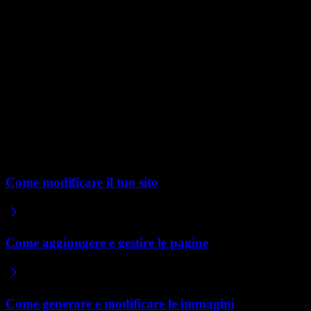
Video di grandi dimensioni
Esiste un limite di dimensione per i caricamenti diretti, quindi per i
file video di grandi dimensioni dovrai ospitarli altrove, come su
YouTube, e incorporarli invece. Incolla il link nella chat e Repaint
incorpora il video per te.
Incorporare mantiene anche il tuo sito veloce, poiché il video viene
servito dall'host anziché caricato dal tuo sito.
Articoli correlati
Come modificare il tuo sito
Come aggiungere e gestire le pagine
Come generare e modificare le immagini