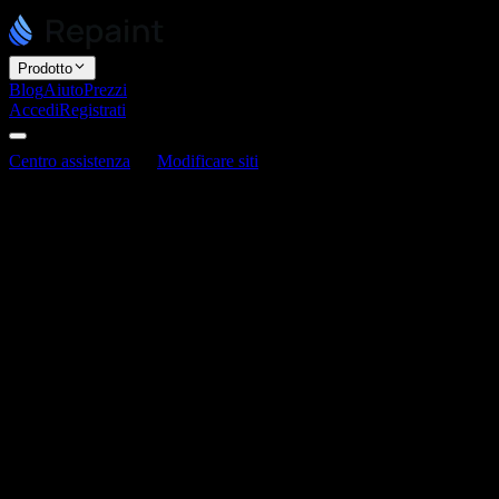
Prodotto
Blog
Aiuto
Prezzi
Accedi
Registrati
Centro assistenza
Modificare siti
Come aggiungere video
Come aggiungere video
Ultimo aggiornamento: 3 giugno 2026
Puoi aggiungere video chiedendo all'IA, nello stesso modo in cui
aggiungi altri contenuti multimediali. Puoi caricare direttamente file
video più piccoli, oppure incorporare quelli più grandi ospitati
altrove.
Come aggiungere un video
Aggiungere un video funziona come qualsiasi altra modifica.
Caricalo o incolla un link nella chat, poi di' a Repaint dove metterlo: