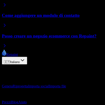
Come aggiungere un modulo di contatto
Posso creare un negozio ecommerce con Repaint?
Repaint
🇮🇹
Italiano
© 2026 Repaint. Tutti i diritti riservati.
Prodotto
Genera
Riprogetta
Importa social
Importa file
Risorse
Prezzi
Blog
Aiuto