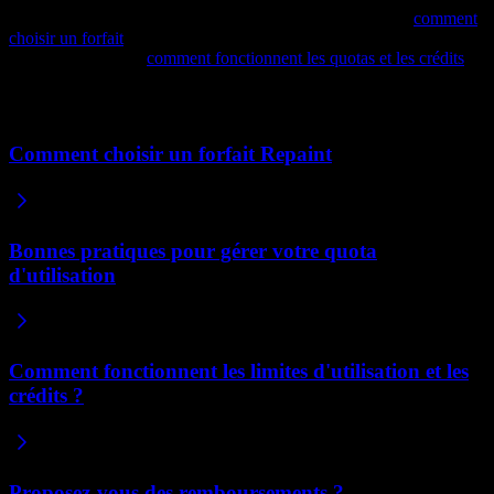
Pour vous aider à choisir parmi les trois forfaits, consultez
comment
choisir un forfait
. Pour comprendre le fonctionnement des quotas
d'édition, consultez
comment fonctionnent les quotas et les crédits
.
Articles connexes
Comment choisir un forfait Repaint
Bonnes pratiques pour gérer votre quota
d'utilisation
Comment fonctionnent les limites d'utilisation et les
crédits ?
Proposez-vous des remboursements ?