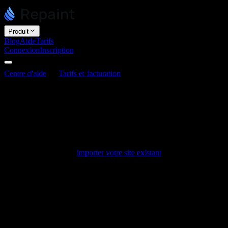
Produit
Blog
Aide
Tarifs
Connexion
Inscription
Centre d'aide
Tarifs et facturation
Existe-t-il un forfait gratuit ?
Existe-t-il un forfait gratuit ?
Dernière mise à jour : 3 juin 2026
Oui. Repaint propose un forfait gratuit sans carte bancaire requise.
C'est une bonne façon de reconstruire votre site avant de vous
engager. Vous pouvez
importer votre site existant
, modifier la
nouvelle version et la publier à une adresse sites.repaint.com pour la
voir en ligne, le tout sur le forfait gratuit.
Ce que comprend le forfait gratuit
Des sites illimités,
afin de pouvoir créer autant de sites que
vous le souhaitez.