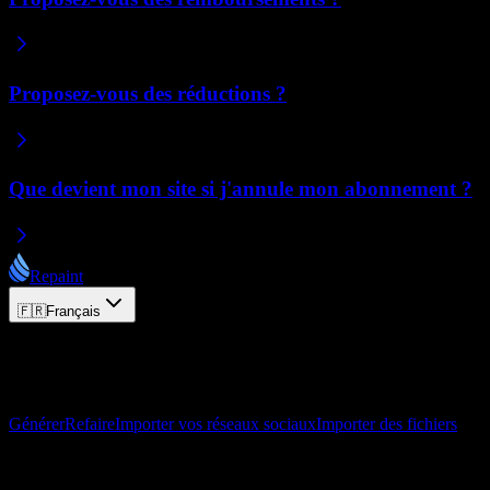
Proposez-vous des réductions ?
Que devient mon site si j'annule mon abonnement ?
Repaint
🇫🇷
Français
© 2026 Repaint. Tous droits réservés.
Produit
Générer
Refaire
Importer vos réseaux sociaux
Importer des fichiers
Ressources