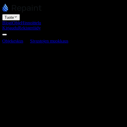
Tuote
Blogi
Ohje
Hinnoittelu
Kirjaudu
Rekisteröidy
Ohjekeskus
Sivustojen muokkaus
Miten palata aiempaan
versioon
Miten palata aiempaan versioon
Viimeksi päivitetty 16. kesäkuuta 2026
Jokainen tekemäsi muutos tallennetaan automaattisesti omana
versionaan, joten voit aina palata taaksepäin riippumatta siitä kuinka
monta muokkausta olet tehnyt. Siihen on kaksi tapaa: kysy
tekoälyltä tai palauta versio itse.
Kysy tekoälyltä
Helpoin tapa palata taaksepäin on kysyä tekoälyltä chatissa.
Repaintilla on työkalut sivustosi asettamiseen mihin tahansa