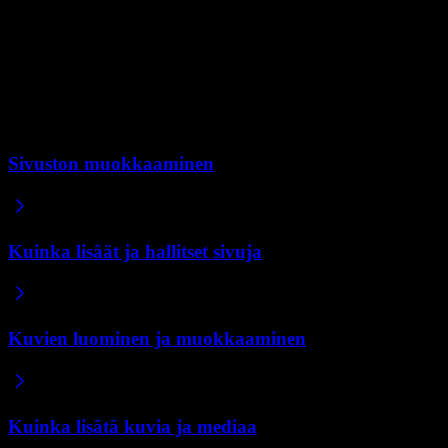
sen takaisin, tai 'Palaa takaisin' peruuttaaksesi.
Version palauttaminen on kuten mikä tahansa muu muutos. Se
päivittää luonnoksesi, ja julkaistu sivustosi pysyy samana kunnes
julkaiset.
Aiheeseen liittyvät artikkelit
Sivuston muokkaaminen
Kuinka lisäät ja hallitset sivuja
Kuvien luominen ja muokkaaminen
Kuinka lisätä kuvia ja mediaa