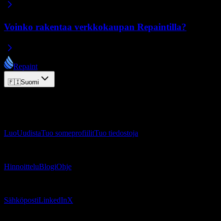
Voinko rakentaa verkkokaupan Repaintilla?
Repaint
🇫🇮
Suomi
© 2026 Repaint. Kaikki oikeudet pidätetään.
Tuote
Luo
Uudista
Tuo someprofiilit
Tuo tiedostoja
Resurssit
Hinnoittelu
Blogi
Ohje
Yhteystiedot
Sähköposti
LinkedIn
X
Juridiikka