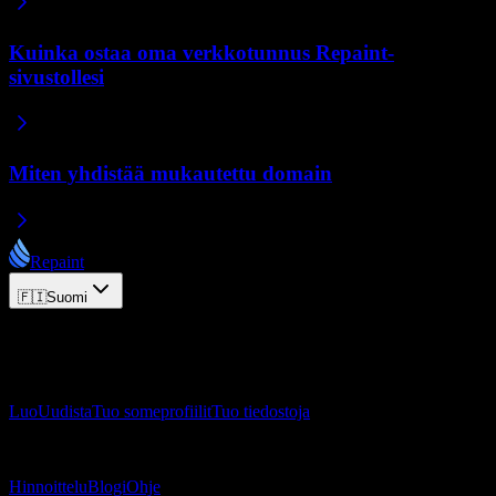
Kuinka ostaa oma verkkotunnus Repaint-
sivustollesi
Miten yhdistää mukautettu domain
Repaint
🇫🇮
Suomi
© 2026 Repaint. Kaikki oikeudet pidätetään.
Tuote
Luo
Uudista
Tuo someprofiilit
Tuo tiedostoja
Resurssit
Hinnoittelu
Blogi
Ohje