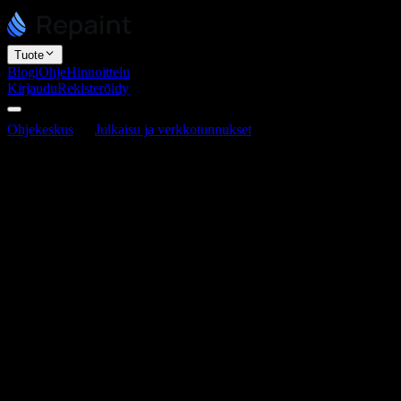
Tuote
Blogi
Ohje
Hinnoittelu
Kirjaudu
Rekisteröidy
Ohjekeskus
Julkaisu ja verkkotunnukset
Miten mukauttaa
Repaint-alidomainisi
Miten mukauttaa Repaint-alidomainisi
Viimeksi päivitetty 16. kesäkuuta 2026
Kun julkaiset sivuston, Repaint antaa sille maksuttoman osoitteen
sites.repaint.com-palvelussa. Se alkaa satunnaisena nimenä, mutta
voit vaihtaa sen siistimmäksi nimeksi, joka sopii yritykseesi. Helpoin
tapa on pyytää tekoälyä, joka voi tehdä sen puolestasi alusta
loppuun.
Mikä alidomainisi on
Alidomainisi on osoitteessasi oleva osa ennen sites.repaint.com-