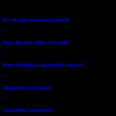
Aiheeseen liittyvät artikkelit
Käyttörajan parhaat käytännöt
Onko ilmainen tilaus saatavilla?
Miten käyttörajat ja krediitit toimivat?
Tarjoatteko hyvityksiä?
Tarjoatteko alennuksia?