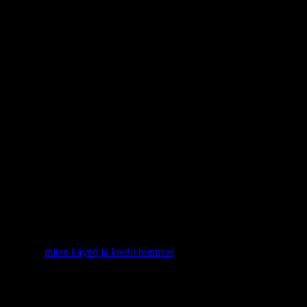
 sisältää:
in ne ovat valmiit. Kun lähestyt käyttörajaasi, saat varoituksen chat-
isen muokkausrajan, omat verkkotunnukset, Repaint-brändäyksen
östä. Katso
miten käyttö ja kredit toimivat
.