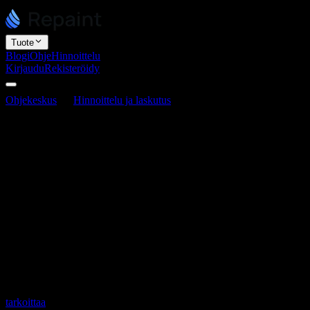
Tuote
Blogi
Ohje
Hinnoittelu
Kirjaudu
Rekisteröidy
Ohjekeskus
Hinnoittelu ja laskutus
Miten valita Repaint-tilaus
Miten valita Repaint-tilaus
Viimeksi päivitetty 9. heinäkuuta 2026
Repaintissa on kolme tilausta:
Free
hintaan 0 $,
Plus
hintaan 25 $ kuu
tilauksella, valitse Plus ammattimaisille verkkosivustoille ja siirry Pro
Tilaus koskee koko työtilaa
Ennen kuin vertailet kolmea tilausta, on hyvä tietää, että tilaus ei ole s
tilauksen, valitset sen kaikelle työtilassasi olevalle.
Yksi tilaus kattaa siis kaikki työtilasi verkkosivustot, ja ne jakavat sa
tarkoittaa
.