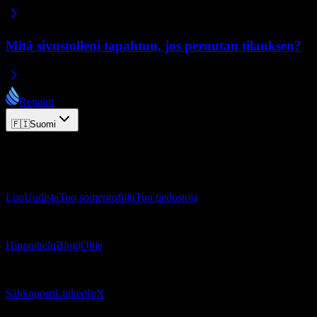
Mitä sivustolleni tapahtuu, jos peruutan tilauksen?
Repaint
🇫🇮
Suomi
© 2026 Repaint. Kaikki oikeudet pidätetään.
Tuote
Luo
Uudista
Tuo someprofiilit
Tuo tiedostoja
Resurssit
Hinnoittelu
Blogi
Ohje
Yhteystiedot
Sähköposti
LinkedIn
X