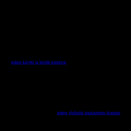
ökohta kaikille, ja yksinkertaisille sivustoille se riittää sellaisenaan. Se
n monta sivustoa kuin haluat.
 ja yksinkertaisen sivuston viimeistelyyn.
ites.repaint.com-osoitteella.
tään julkaistuilla sivustoillasi.
selle sivustolle. Suuremmissa sivustoissa raja voi tulla vastaan ennen ku
e lisää
miten käyttö ja kredit toimivat
.
dessa). Se sisältää kaiken Free-tilauksesta sekä suuremman viikoitta
ä.
a suurempia sivustoja ilman, että törmäät rajaan yhtä nopeasti.
 töitä viikoittaisen rajan ylittyessä maksamalla vain ylimääräisestä käyt
eesi, kuten yoursite.com. Katso
miten yhdistää mukautettu domain
.
asi ei näytetä "Made with Repaint" -tunnusta.