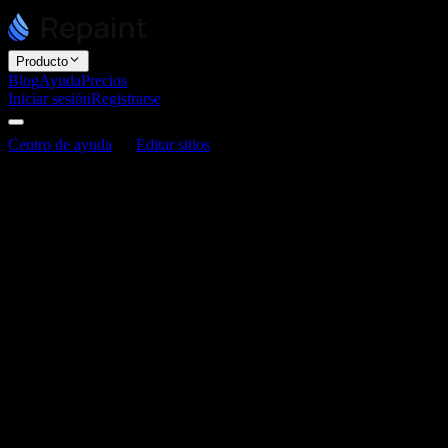
Producto
Blog
Ayuda
Precios
Iniciar sesión
Registrarse
Centro de ayuda
Editar sitios
Cómo agregar videos
Cómo agregar videos
Última actualización: 3 de junio de 2026
Puedes agregar videos pidiéndoselo a la IA, de la misma forma que
agregas otros archivos multimedia. Puedes subir archivos de video
pequeños directamente, o incrustar los más grandes que estén
alojados en otro lugar.
Cómo agregar un video
Agregar un video funciona como cualquier otra edición. Súbelo o
pega un enlace en el chat, luego dile a Repaint dónde colocarlo: