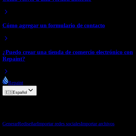
Cómo agregar un formulario de contacto
¿Puedo crear una tienda de comercio electrónico con
Repaint?
Repaint
🇪🇸
Español
© 2026 Repaint. Todos los derechos reservados.
Producto
Generar
Rediseñar
Importar redes sociales
Importar archivos
Recursos