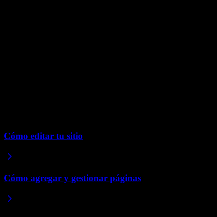
Videos de gran tamaño
Hay un límite de tamaño para las subidas directas, por lo que para
archivos de video grandes necesitarás alojarlos en otro lugar, como
YouTube, e incrustarlos en su lugar. Pega el enlace en el chat y
Repaint incrusta el video por ti.
Incrustar también mantiene tu sitio rápido, ya que el video se sirve
desde el servidor del proveedor en lugar de cargarse desde tu propio
sitio.
Artículos relacionados
Cómo editar tu sitio
Cómo agregar y gestionar páginas