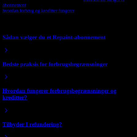
abonnement
. For at forstå, hvordan redigeringsforbrug fungerer, se
hvordan forbrug og kreditter fungerer
.
Relaterede artikler
Sådan vælger du et Repaint-abonnement
Bedste praksis for forbrugsbegrænsninger
Hvordan fungerer forbrugsbegrænsninger og
kreditter?
Tilbyder I refundering?