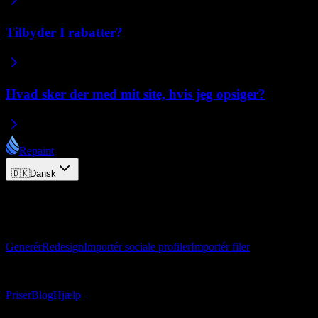
Tilbyder I rabatter?
Hvad sker der med mit site, hvis jeg opsiger?
Repaint
🇩🇰
Dansk
© 2026 Repaint. Alle rettigheder forbeholdes.
Produkt
Generér
Redesign
Importér sociale profiler
Importér filer
Ressourcer
Priser
Blog
Hjælp