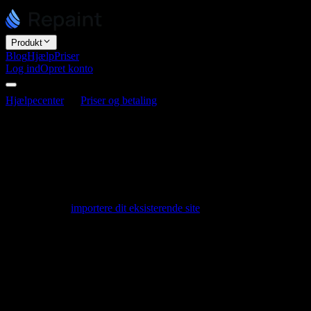
Produkt
Blog
Hjælp
Priser
Log ind
Opret konto
Hjælpecenter
Priser og betaling
Er der et gratis abonnement?
Er der et gratis abonnement?
Senest opdateret 3. juni 2026
Ja. Repaint har et gratis abonnement uden krav om kreditkort. Det er
en god måde at genopbygge dit site på, inden du forpligter dig til
noget. Du kan
importere dit eksisterende site
, redigere den nye
version og udgive den på en sites.repaint.com-adresse for at se det
live, alt sammen på det gratis abonnement.
Hvad du får på det gratis abonnement
Ubegrænset antal hjemmesider,
så du kan bygge lige så
mange sites, du vil.