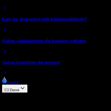
Kan jeg eksportere min hjemmesidekode?
Sådan administrerer du kunders websites
Sådan kontakter du support
Repaint
🇩🇰
Dansk
© 2026 Repaint. Alle rettigheder forbeholdes.
Produkt