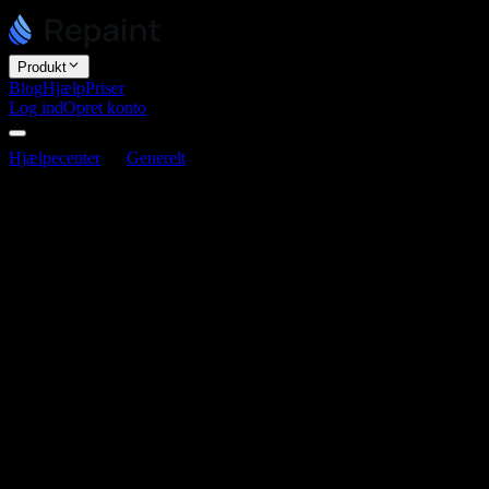
Produkt
Blog
Hjælp
Priser
Log ind
Opret konto
Hjælpecenter
Generelt
Er Repaint et AI-kodningsværktøj?
Er Repaint et AI-kodningsværktøj?
Senest opdateret 3. juni 2026
Repaint er en AI-agent, der bygger websites ved at skrive rigtig
kode. Det gør det til et AI-kodningsværktøj i en vis forstand, men
det er ikke et udviklerværktøj i sædvanlig forstand. Du ser eller rører
aldrig koden, og du behøver ikke vide, hvordan man koder, for at
bruge Repaint.
Repaint genererer kode under overfladen
Ethvert Repaint-site er et rigtigt, specialkodet website. Når du
chatter med AI'en eller redigerer siden direkte, skriver og opdaterer