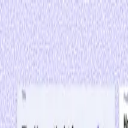
Produto
Blog
Ajuda
Preços
Entrar
Criar Conta
Transforme qualquer PDF em um site com
Gere um site personalizado a partir do seu PDF, refine-o conversand
Enviar PDF