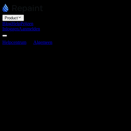
Product
Blog
Help
Prijzen
Inloggen
Aanmelden
Helpcentrum
Algemeen
Wat je kunt voorbereiden voordat je
Repaint gebruikt
Wat je kunt voorbereiden voordat je
Repaint gebruikt
Laatst bijgewerkt op 3 juni 2026
Je hoeft niets voor te bereiden om Repaint te gebruiken. Het kan een
website bouwen op basis van één enkele prompt. Maar hoe meer
context je geeft, hoe persoonlijker en nauwkeuriger het resultaat
wordt. Het beste wat je kunt voorbereiden is wat je bedrijf al
beschrijft: een bestaande website, een codevoorbeeld, of een
duidelijke omschrijving van wat je wilt.
Er zijn drie veelgebruikte manieren om te beginnen: