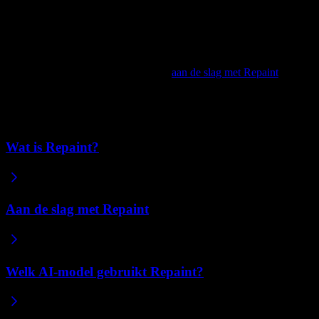
dichter bij jouw visie te komen.
Klaar om te beginnen?
Zodra je alles bij elkaar hebt, volg je
aan de slag met Repaint
om je
site te bouwen en te publiceren.
Gerelateerde artikelen
Wat is Repaint?
Aan de slag met Repaint
Welk AI-model gebruikt Repaint?