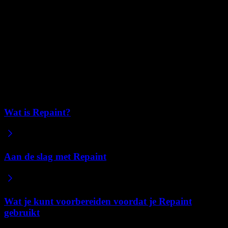
Code-export verstoort die flow. Optimaliseren voor portabiliteit zou
onze mogelijkheid beperken om een uitstekende end-to-end ervaring
te bieden. Het is dan ook niet waar we onze aandacht nu op richten.
We overwegen mogelijk beperkte code-export in de toekomst, maar
er is geen concreet plan of tijdlijn. Als je de code moet downloaden
om die op je eigen server te draaien, is Repaint op dit moment niet
geschikt voor jou.
Gerelateerde artikelen
Wat is Repaint?
Aan de slag met Repaint
Wat je kunt voorbereiden voordat je Repaint
gebruikt