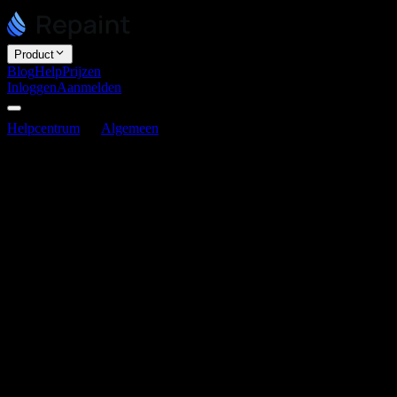
Product
Blog
Help
Prijzen
Inloggen
Aanmelden
Helpcentrum
Algemeen
Kan ik mijn websitecode exporteren?
Kan ik mijn websitecode exporteren?
Laatst bijgewerkt op 3 juni 2026
Repaint biedt momenteel geen code-export. We richten ons op het
bouwen van de beste AI-websitebouwer voor mensen die een end-
to-end ervaring willen. Het is niet bedoeld voor mensen die zelf
code en infrastructuur willen beheren.
Dit is voor ons grotendeels een strategische keuze. De kern van
Repaint is beschrijven wat je wilt, zien hoe het gebouwd wordt, en
het met één klik publiceren. We steken veel tijd in het optimaliseren
van websitehosting, het leveren van assets en de automatische
integratie met Repaint-functies.