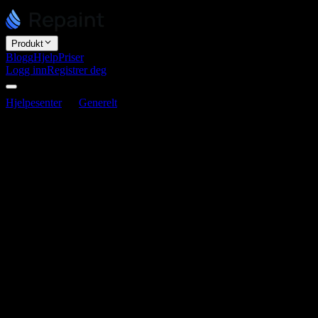
Produkt
Blogg
Hjelp
Priser
Logg inn
Registrer deg
Hjelpesenter
Generelt
Hva du bør forberede før du bruker
Repaint
Hva du bør forberede før du bruker
Repaint
Sist oppdatert 3. juni 2026
Du trenger ikke forberede noe for å bruke Repaint. Den kan bygge
et nettsted fra én enkelt beskrivelse. Men jo mer kontekst du gir den,
desto mer skreddersydd og nøyaktig blir resultatet. Det beste å
forberede er det som allerede beskriver virksomheten din: et
eksisterende nettsted, et kodeeksempel eller en tydelig beskrivelse av
hva du vil ha.
Det er tre vanlige måter å komme i gang på: