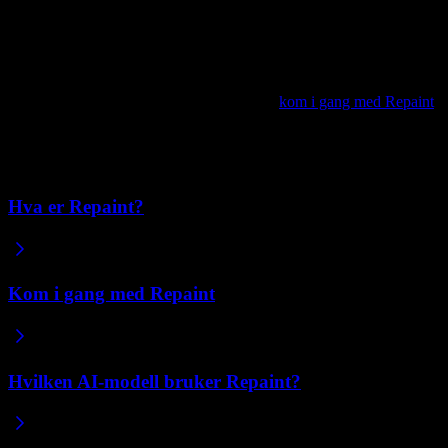
nærmere visjonen din.
Klar til å starte?
Når du har samlet det du trenger, følger du
kom i gang med Repaint
for å bygge og publisere nettstedet ditt.
Relaterte artikler
Hva er Repaint?
Kom i gang med Repaint
Hvilken AI-modell bruker Repaint?