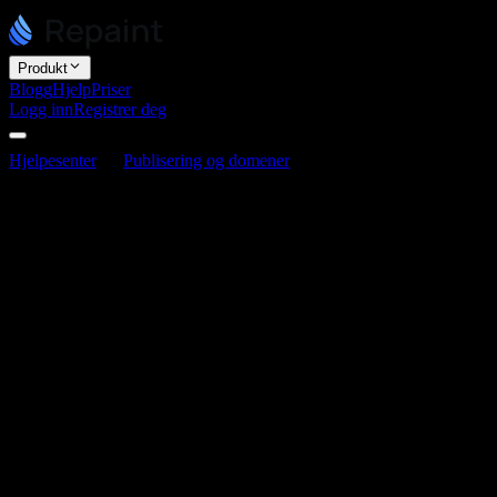
Produkt
Blogg
Hjelp
Priser
Logg inn
Registrer deg
Hjelpesenter
Publisering og domener
Slik publiserer og
avpubliserer du nettstedet ditt
Slik publiserer og avpubliserer du
nettstedet ditt
Sist oppdatert 3. juni 2026
Repaint bygger ikke bare nettstedet ditt, det hoster det også for deg,
så det er ingen separat hostingleverandør å sette opp. Publisering er
trinnet som tar det ferdige nettstedet ditt live og gjør det tilgjengelig
på din egen nettadresse for alle å besøke.
Hva publisering gjør
Mens du bygger nettstedet ditt i Repaint, jobber du med et privat