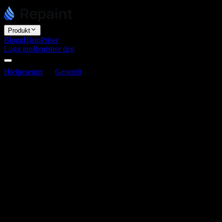
Produkt
Blogg
Hjelp
Priser
Logg inn
Registrer deg
Hjelpesenter
Generelt
Hvilket kodespråk er Repaint-nettsteder
bygget med?
Hvilket kodespråk er Repaint-nettsteder
bygget med?
Sist oppdatert 3. juni 2026
Som standard bygger Repaint nettstedet ditt som en Next.js-app med
React og TypeScript, de samme teknologiene mange profesjonelle
webteam bruker. Repaint publiserer det deretter med statisk eksport.
Hva statisk eksport betyr for deg
Statisk eksport gjør om nettstedet ditt til vanlige, ferdigbygde filer
som leveres direkte til besøkende. Det er ingen server som gjør