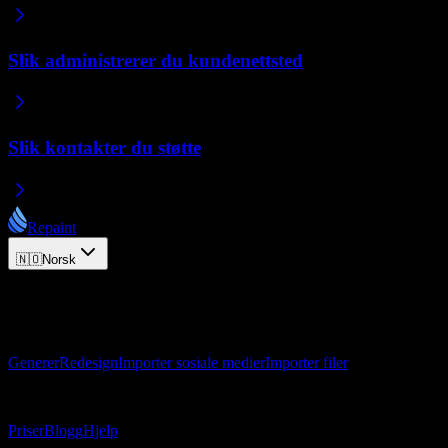
Slik administrerer du kundenettsted
Slik kontakter du støtte
Repaint
🇳🇴
Norsk
© 2026 Repaint. Alle rettigheter forbeholdt.
Produkt
Generer
Redesign
Importer sosiale medier
Importer filer
Ressurser
Priser
Blogg
Hjelp