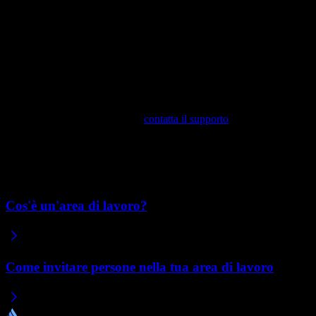
dal nome dell'area di lavoro in alto a sinistra.
Account sbagliato.
Hai effettuato l'accesso con un'email
diversa da quella usata per creare i tuoi siti. Esci e accedi di
nuovo con l'email corretta.
Problemi di accesso
Se non riesci ad accedere al tuo account, ad esempio perché non hai
più accesso all'email associata,
contatta il supporto
. Indica l'indirizzo
email dell'account da cui sei bloccato, così possiamo aiutarti a
rientrare.
Articoli correlati
Cos'è un'area di lavoro?
Come invitare persone nella tua area di lavoro