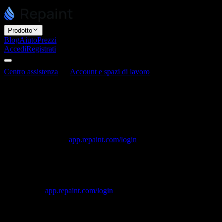
Prodotto
Blog
Aiuto
Prezzi
Accedi
Registrati
Centro assistenza
Account e spazi di lavoro
Come accedere al
tuo account Repaint
Come accedere al tuo account Repaint
Ultimo aggiornamento: 3 giugno 2026
Accedi a Repaint su
app.repaint.com/login
. Puoi entrare con Google
o con il tuo indirizzo email.
Come accedere
Vai su
app.repaint.com/login
.
Accedi con Google oppure inserisci il tuo indirizzo email.
Se hai usato l'email, ti inviamo un messaggio con un link e un
codice di accesso. Clicca sul link oppure inserisci il codice in