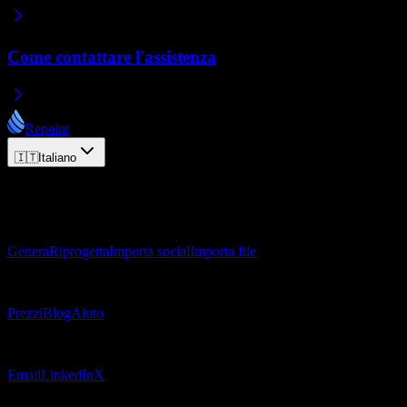
Come contattare l'assistenza
Repaint
🇮🇹
Italiano
© 2026 Repaint. Tutti i diritti riservati.
Prodotto
Genera
Riprogetta
Importa social
Importa file
Risorse
Prezzi
Blog
Aiuto
Contatti
Email
LinkedIn
X
Legale