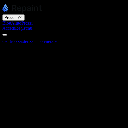
Prodotto
Blog
Aiuto
Prezzi
Accedi
Registrati
Centro assistenza
Generale
Quale modello AI usa Repaint?
Quale modello AI usa Repaint?
Ultimo aggiornamento: 3 giugno 2026
Repaint non si affida a un unico modello AI. Utilizza una varietà di
modelli per compiti diversi.
Usiamo principalmente modelli di alcuni provider:
Anthropic
OpenAI
Gemini
All'interno di questi, usiamo diversi tipi di modelli a seconda del
compito: