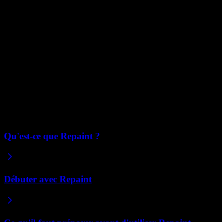
Repaint.
L'export de code rompt ce flux. Optimiser la portabilité limiterait
notre capacité à offrir une expérience clé en main de qualité. Ce n'est
donc pas là que nous concentrons nos efforts aujourd'hui.
Nous pourrions prendre en charge un export de code limité à
l'avenir, mais il n'existe pas de plan ou de calendrier défini. Si vous
devez absolument télécharger le code et l'héberger sur votre propre
serveur, Repaint n'est pas la solution adaptée à vos besoins
aujourd'hui.
Articles connexes
Qu'est-ce que Repaint ?
Débuter avec Repaint