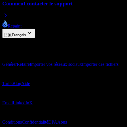
Comment contacter le support
Repaint
🇫🇷
Français
© 2026 Repaint. Tous droits réservés.
Produit
Générer
Refaire
Importer vos réseaux sociaux
Importer des fichiers
Ressources
Tarifs
Blog
Aide
Contact
Email
LinkedIn
X
Mentions légales
Conditions
Confidentialité
DPA
Abus