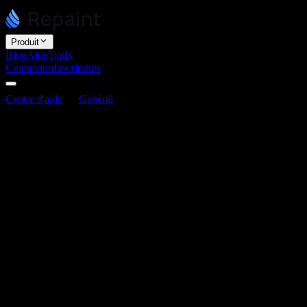
Produit
Blog
Aide
Tarifs
Connexion
Inscription
Centre d'aide
Général
Puis-je exporter le code de mon site ?
Puis-je exporter le code de mon site ?
Dernière mise à jour : 3 juin 2026
Repaint ne propose pas d'export de code pour le moment. Nous
nous concentrons sur la création du meilleur constructeur de sites
web par IA pour les personnes qui souhaitent une expérience clé en
main. Il n'est pas conçu pour ceux qui veulent gérer du code et une
infrastructure.
Il s'agit avant tout d'un choix stratégique. Le principe fondamental
de Repaint consiste à décrire ce que vous souhaitez, à le voir se
construire, puis à le publier en un clic. Nous consacrons également
beaucoup de temps à optimiser l'hébergement, la livraison des
ressources et l'intégration automatique avec les fonctionnalités de