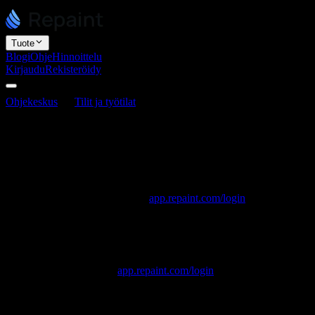
Tuote
Blogi
Ohje
Hinnoittelu
Kirjaudu
Rekisteröidy
Ohjekeskus
Tilit ja työtilat
Kuinka kirjaudut sisään Repaint-
tilillesi
Kuinka kirjaudut sisään Repaint-tilillesi
Viimeksi päivitetty 3. kesäkuuta 2026
Kirjaudut Repaintiin osoitteessa
app.repaint.com/login
. Voit
kirjautua sisään Google-tilillä tai sähköpostiosoitteellasi.
Kuinka kirjaudutaan sisään
Siirry osoitteeseen
app.repaint.com/login
.
Kirjaudu sisään Google-tilillä tai syötä sähköpostiosoitteesi.
Jos käytit sähköpostia, lähetämme sinulle viestin, jossa on
kirjautumislinkki ja koodi. Klikkaa linkkiä tai syötä koodi