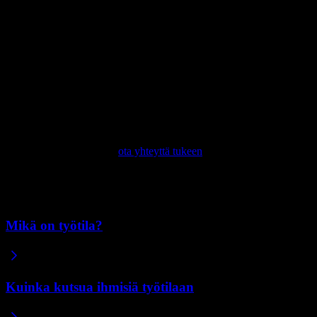
Väärä työtila.
Olet oikealla tilillä, mutta katselet eri työtilaa.
Vaihda työtilaa vasemmassa yläkulmassa näkyvästä työtilan
nimestä.
Väärä tili.
Kirjauduit eri sähköpostilla kuin sillä, jolla rakensit
sivustosi. Kirjaudu ulos ja kirjaudu uudelleen oikealla
sähköpostilla.
Ongelmat kirjautumisessa
Jos et pääse tilillesi lainkaan, esimerkiksi koska sinulla ei ole enää
pääsyä sen sähköpostiin,
ota yhteyttä tukeen
. Mainitse sen tilin
sähköpostiosoite, jolta olet lukittu ulos, niin autamme sinut takaisin.
Aiheeseen liittyvät artikkelit
Mikä on työtila?
Kuinka kutsua ihmisiä työtilaan