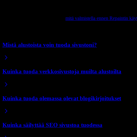
Pelkkä yrityksesi nimi.
Anna Repaintille perustiedot ja anna sen
Jokainen näistä toimii, ja voit yhdistellä niitä. Mitä enemmän konteks
vaihtoehdosta löydät artikkelista
mitä valmistella ennen Repaintin käy
Aiheeseen liittyvät artikkelit
Mistä alustoista voin tuoda sivustoni?
Kuinka tuoda verkkosivustoja muilta alustoilta
Kuinka tuoda olemassa olevat blogikirjoitukset
Kuinka säilyttää SEO sivustoa tuodessa