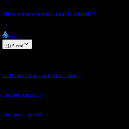
Miksi tuotu sivustoni ei näytä oikealta?
Repaint
🇫🇮
Suomi
© 2026 Repaint. Kaikki oikeudet pidätetään.
Tuote
Luo
Uudista
Tuo someprofiilit
Tuo tiedostoja
Resurssit
Hinnoittelu
Blogi
Ohje
Yhteystiedot
Sähköposti
LinkedIn
X
Juridiikka