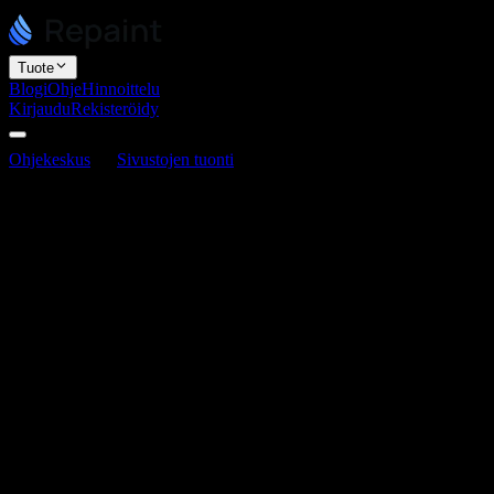
Tuote
Blogi
Ohje
Hinnoittelu
Kirjaudu
Rekisteröidy
Ohjekeskus
Sivustojen tuonti
Tarvitsenko olemassa olevan sivu
Tarvitsenko olemassa olevan sivuston?
Viimeksi päivitetty 3. kesäkuuta 2026
Et tarvitse. Sinulla ei tarvitse olla olemassa olevaa sivustoa Repainti
uudistamiseen että alusta alkaen rakentamiseen.
Olemassa oleva sivusto on tehokas lähtökohta, koska se antaa Repaintill
yritystäsi heti alusta. Jos sinulla on nykyinen verkkosivusto, suositt
Jos sinulla ei ole sivustoa, on muitakin tapoja aloittaa:
Kuvaus.
Kuvaile yritystäsi ja mitä haluat, ja Repaint rakentaa s
Koodinäyte.
Tuo koodi toisesta tekoälychatbotista, kuten HTM
Viitteet.
Jaa brändivärit, logot, kuvat, PDF-tiedostot, arvostelut ta